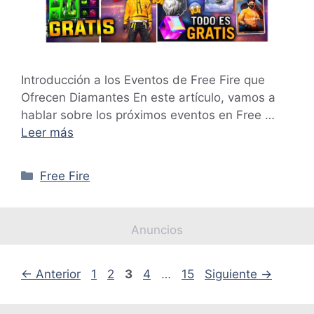
Introducción a los Eventos de Free Fire que
Ofrecen Diamantes En este artículo, vamos a
hablar sobre los próximos eventos en Free …
Leer más
Categorías
Free Fire
Anuncios
Página
Página
Página
Página
Página
←
Anterior
1
2
3
4
…
15
Siguiente
→