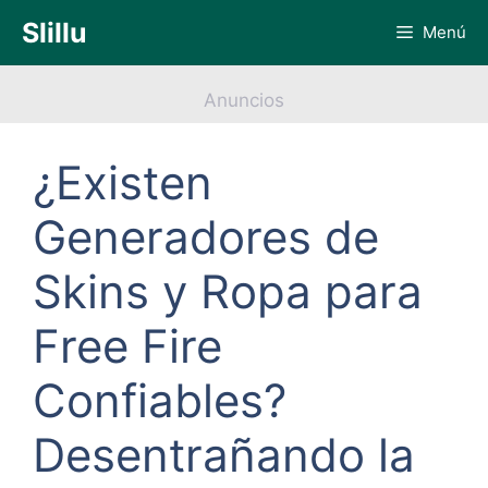
Saltar
Slillu
Menú
al
contenido
Anuncios
¿Existen
Generadores de
Skins y Ropa para
Free Fire
Confiables?
Desentrañando la